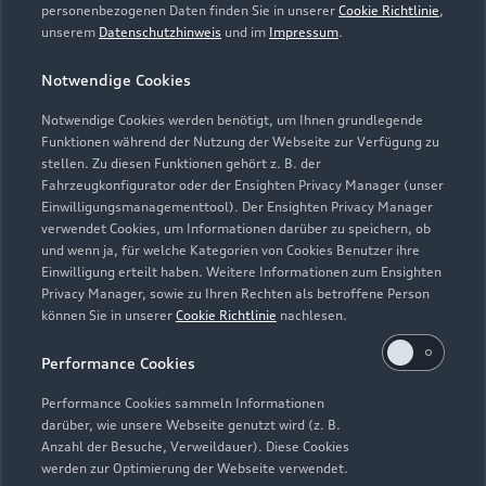
personenbezogenen Daten finden Sie in unserer
Cookie Richtlinie
,
unserem
Datenschutzhinweis
und im
Impressum
.
Zur Reparatur
Notwendige Cookies
Notwendige Cookies werden benötigt, um Ihnen grundlegende
Zurück nach oben
Funktionen während der Nutzung der Webseite zur Verfügung zu
stellen. Zu diesen Funktionen gehört z. B. der
Fahrzeugkonfigurator oder der Ensighten Privacy Manager (unser
Modelle
Einwilligungsmanagementtool). Der Ensighten Privacy Manager
verwendet Cookies, um Informationen darüber zu speichern, ob
und wenn ja, für welche Kategorien von Cookies Benutzer ihre
Kaufen & leasen
Alle Modelle
Einwilligung erteilt haben. Weitere Informationen zum Ensighten
Privacy Manager, sowie zu Ihren Rechten als betroffene Person
Modelle vergleichen
können Sie in unserer
Cookie Richtlinie
nachlesen.
Service & Zubehör
Neuwagensuche
Elektromodelle
Performance Cookies
Gebrauchtwagensuche
Support
Saisonale Angebote
Plug-in-Hybride
Performance Cookies sammeln Informationen
Gebrauchtwagen
darüber, wie unsere Webseite genutzt wird (z. B.
Audi Services
Über Audi
Anzahl der Besuche, Verweildauer). Diese Cookies
Kundenservice
Finanzierung
werden zur Optimierung der Webseite verwendet.
Garantie